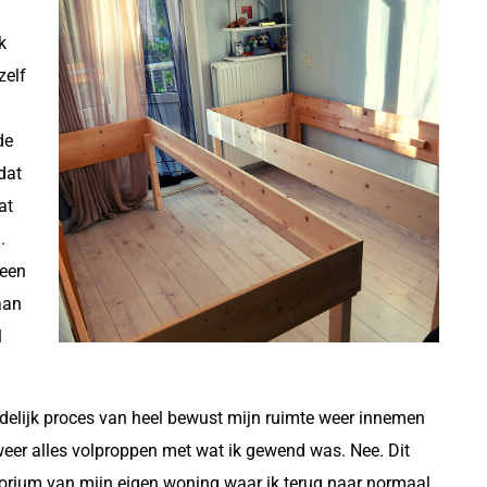
k
zelf
de
dat
at
.
 een
aan
l
leidelijk proces van heel bewust mijn ruimte weer innemen
weer alles volproppen met wat ik gewend was. Nee. Dit
torium van mijn eigen woning waar ik terug naar normaal