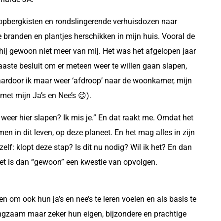
 opbergkisten en rondslingerende verhuisdozen naar
ie branden en plantjes herschikken in mijn huis. Vooral de
hij gewoon niet meer van mij. Het was het afgelopen jaar
ste besluit om er meteen weer te willen gaan slapen,
ardoor ik maar weer ‘afdroop’ naar de woonkamer, mijn
met mijn Ja’s en Nee’s 😉).
weer hier slapen? Ik mis je.” En dat raakt me. Omdat het
en in dit leven, op deze planeet. En het mag alles in zijn
lf: klopt deze stap? Is dit nu nodig? Wil ik het? En dan
 Het is dan “gewoon” een kwestie van opvolgen.
 om ook hun ja’s en nee’s te leren voelen en als basis te
angzaam maar zeker hun eigen, bijzondere en prachtige