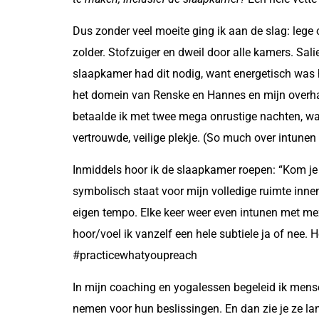
Dus zonder veel moeite ging ik aan de slag: lege
zolder. Stofzuiger en dweil door alle kamers. Sal
slaapkamer had dit nodig, want energetisch was 
het domein van Renske en Hannes en mijn overhaa
betaalde ik met twee mega onrustige nachten, wa
vertrouwde, veilige plekje. (So much over intunen 
Inmiddels hoor ik de slaapkamer roepen: “Kom je 
symbolisch staat voor mijn volledige ruimte innem
eigen tempo. Elke keer weer even intunen met meze
hoor/voel ik vanzelf een hele subtiele ja of nee.
#practicewhatyoupreach
In mijn coaching en yogalessen begeleid ik mensen
nemen voor hun beslissingen. En dan zie je ze l