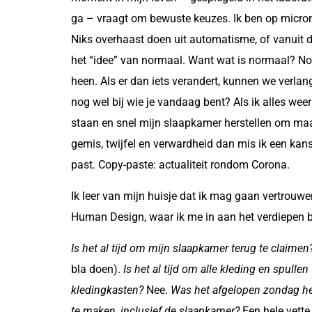
ga – vraagt om bewuste keuzes. Ik ben op micron
Niks overhaast doen uit automatisme, of vanuit d
het “idee” van normaal. Want wat is normaal? No
heen. Als er dan iets verandert, kunnen we verl
nog wel bij wie je vandaag bent? Als ik alles wee
staan en snel mijn slaapkamer herstellen om ma
gemis, twijfel en verwardheid dan mis ik een kan
past. Copy-paste: actualiteit rondom Corona.
Ik leer van mijn huisje dat ik mag gaan vertrouwe
Human Design, waar ik me in aan het verdiepen be
Is het al tijd om mijn slaapkamer terug te claimen
bla doen).
Is het al tijd om alle kleding en spulle
kledingkasten?
Nee.
Was het afgelopen zondag h
te maken, inclusief de slaapkamer?
Een hele vett