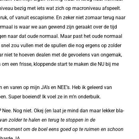
iveau bezig met iets wat zich op macroniveau afspeelt.
ruk, of vanuit escapisme. En zeker niet zomaar terug naar
rmaal is waar we aan gewend zijn geraakt over de tijd
angen naar dat oude normaal. Maar past het oude normaal
r snel zou vullen met de spullen die nog ergens op zolder
ar niet te hoeven dealen met de gevoelens van ongemak,
s om een frisse, kloppende start te maken die NU bij me
n en varen op mijn JA’s en NEE’s. Heb ik geleerd van
n. Super boeiend! Ik voel ze in m’n onderbuik.
?
Nee. Nog niet. Okej (en laat je mind dan maar lekker bla-
n van zolder te halen en terug te stoppen in de
et moment om de boel eens goed op te ruimen en schoon
e harde JA.