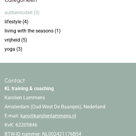
authenticiteit
(3)
lifestyle
(4)
living with the seasons
(1)
vrijheid
(5)
yoga
(3)
Contact
KL training & coaching
Karolien Lammens
Amsterdam (Oud-West De Baarsjes), Nederland
E-mail:
karo@karolienlammens.nl
KvK: 62205846
BTW-ID nummer: NL002421176B54