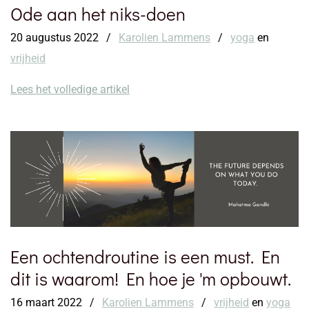
Ode aan het niks-doen
20 augustus 2022
/
Karolien Lammens
/
yoga
en
vrijheid
Lees het volledige artikel
Een ochtendroutine is een must. En
dit is waarom! En hoe je 'm opbouwt.
16 maart 2022
/
Karolien Lammens
/
vrijheid
en
yoga