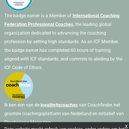
The badge earner is a Member of
International Coaching
Federation Professional Coaches
, the leading global
organization dedicated to advancing the coaching
profession by setting high standards. As an ICF Member,
the badge earner has completed 60 hours of training
aligned with ICF standards, and commits to abiding by the
ICF Code of Ethics.
Ik ben één van de
kwaliteitscoaches
van Coachfinder, het
grootste coachingsplatform van Nederland en initiatief van
Psychologie Magazine.
X