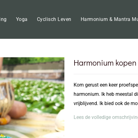
ing
Yoga
Cyclisch Leven
Harmonium & Mantra M
Harmonium kopen 
Kom gerust een keer proefspel
harmonium. Ik heb meestal div
vrijblijvend. Ik bied ook de 
Lees de volledige omschrijvin