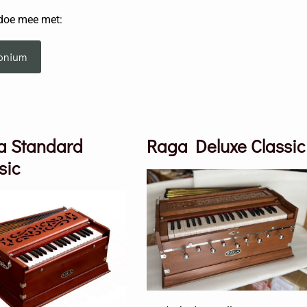
doe mee met:
onium
a Standard
Raga Deluxe Classic
sic