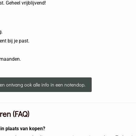
t. Geheel vrijblijvend!
g.
t bij je past.
3 maanden.
r en ontvang ook alle info in een notendop.
ren (FAQ)
n plaats van kopen?